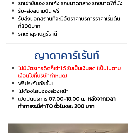
รถเช่าขับเอง รถเก๋ง รถขนาดกลาง รถขนาด7ที่นั่ง
รับ-ส่งสนามบิน ฟรี
รับส่งนอกสถานที่จะมีอัตราคาบริการราคาเริ่มต้น
ที่300บาท
รถเช่าสุราษฎร์ธานี
ญาดาคาร์เร้นท์
ไม่มีบัตรเครดิตก็เช่าได้ รับเป็นเงินสด (เป็นไปตาม
เงื่อนไขที่บริษัทกำหนด)
ฟรีประกันภัยชั้น1
ไม่ต้องโอนจองล่วงหน้า
เปิดปิดบริการ 07.00-18.00 น.
หลังจากเวลา
ทำการจะมีค่าTO ชั่วโมงละ 200 บาท